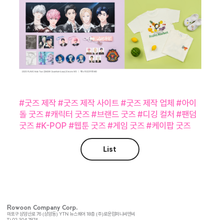
#굿즈 제작 #굿즈 제작 사이트 #굿즈 제작 업체 #아이
돌 굿즈 #캐릭터 굿즈 #브랜드 굿즈 #디깅 컬처 #팬덤
굿즈 #K-POP #웹툰 굿즈 #게임 굿즈 #케이팝 굿즈
List
Rowoon Company Corp.
마포구 상암산로 76 (상암동) YTN 뉴스퀘어 18층 (주)로운컴퍼니씨앤씨
T) 02.304.7874